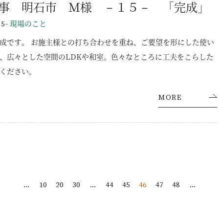
事 明石市 Ｍ様 －１５－ 「完成」
-
現場のこと
15
お問い合わせ・資料請求
成です。 お施主様との打ち合わせを重ね、ご要望を形にした使い
、広々とした空間のLDKや和室。色々なところに工夫をこらした
ください。
MORE
...
10
20
30
...
44
45
46
47
48
...