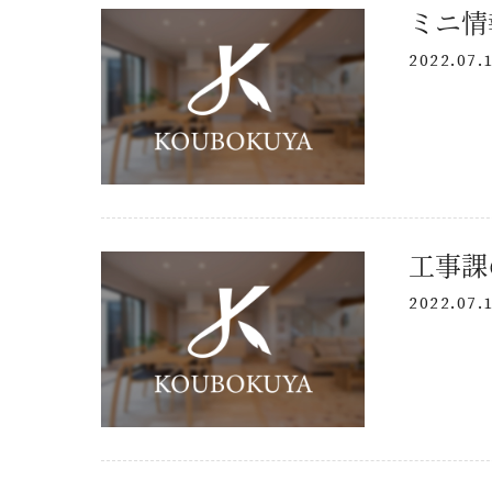
ミニ情
2022.07.
ニュース
イベント
KOUBOKU
工事課
コンセプト
2022.07.
設計力
素材について
断熱工法
技術力
SDGsについて