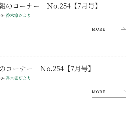
報のコーナー Ｎo.254【7月号】
-
香木家だより
10
MORE
施工事例
ラインナップ
YAの家づくり
オーダーメイド住宅
のコーナー Ｎo.254【7月号】
セレクトオーダー住宅
-
香木家だより
10
モデルハウス（KOUBOX）
MORE
香木家通信
お客様の声