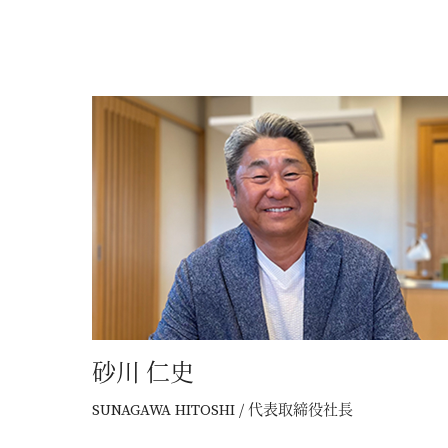
ニュース
イベント
KOUBOKU
コンセプト
設計力
素材について
砂川 仁史
断熱工法
/ 代表取締役社長
技術力
SUNAGAWA HITOSHI
SDGsについて