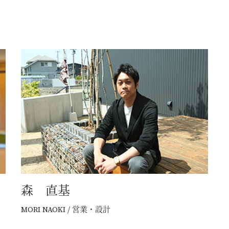
施工事例
ラインナップ
YAの家づくり
オーダーメイド住宅
セレクトオーダー住宅
モデルハウス（KOUBOX）
香木家通信
森 直基
お客様の声
/ 営業・設計
MORI NAOKI