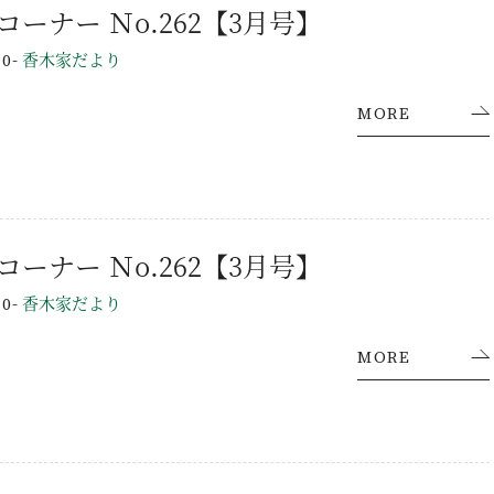
設計課コーナー Ｎo.262【3月号】
-
香木家だより
30
施工事例
MORE
ラインナップ
YAの家づくり
オーダーメイド住宅
セレクトオーダー住宅
営業課コーナー Ｎo.262【3月号】
モデルハウス（KOUBOX）
-
香木家だより
30
香木家通信
MORE
お客様の声