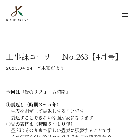
KOUBOKUYAの家づくり
工事課コーナー Ｎo.263【4月号】
施工事例
- 香木家だより
2023.04.24
ラインナップ
今回は『畳のリフォーム時期』
モデルハウス（KOUBOX）
①裏返し（時期３～５年）
畳表を剥がして裏返しすることです
香木家通信
裏返すことできれいな面が表になります
②畳の表替え（時期５～１０年）
畳床はそのままで新しい畳表に張替することです
イ草の香りが心をリラックスさせお座敷の空気を