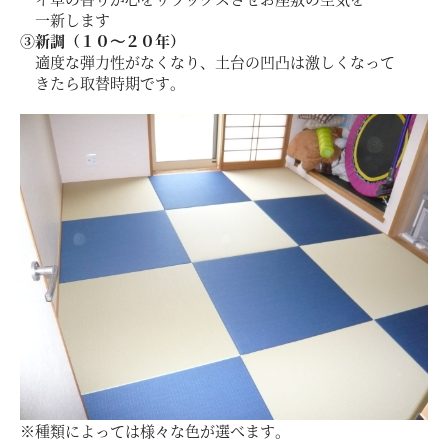
お客様の声
一新します
③新調（１０～２０年）
適度な弾力性がなくなり、土台の凹凸は激しくなって
ムービー
きたら取替時期です。
リノベーション
ペレットストーブ
よくある質問
会社情報
イベント
ニュース
採用情報
※種類によっては様々な色が選べます。