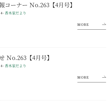
ミニ情報コーナー Ｎo.263【4月号】
-
香木家だより
24
施工事例
MORE
ラインナップ
YAの家づくり
オーダーメイド住宅
セレクトオーダー住宅
お知らせ Ｎo.263【4月号】
モデルハウス（KOUBOX）
-
香木家だより
24
香木家通信
MORE
お客様の声