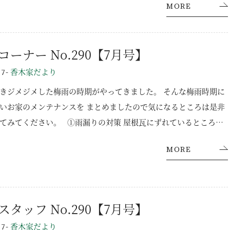
MORE
コーナー No.290【7月号】
-
香木家だより
07
きジメジメした梅雨の時期がやってきました。 そんな梅雨時期に
いお家のメンテナンスを まとめましたので気になるところは是非
てみてください。 ①雨漏りの対策 屋根瓦にずれているところが
外壁にヒビが入っている場合は雨漏りの原因になります。 ②湿
施工事例
MORE
対策 湿度が高くなると部屋の隅などで気づかないうちにカビが発
合があります。 換気をこまめに行ったり、湿気が一か所に溜まら
ラインナップ
サーキュレーターなどを活用しましょう。 ③雨トユや排水溝の
YAの家づくり
オーダーメイド住宅
の大雨では雨トユから溢れてきてしまうこともあります。 これは雨
スタッフ No.290【7月号】
セレクトオーダー住宅
かり取付られていないことや、ゴミが溜まっている可能性があり
-
香木家だより
07
た、排水溝も同じでパイプの中に汚れが溜まっているとスムーズに