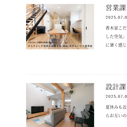
営業課
2025.07.
香木家こだ
した空気」
に暑く感じ
かなか乾か
ムに頼らず
デザインの
学会を開催
設計課
をタップま
快”モデル
2025.07.
夏休みも近
らお互いの