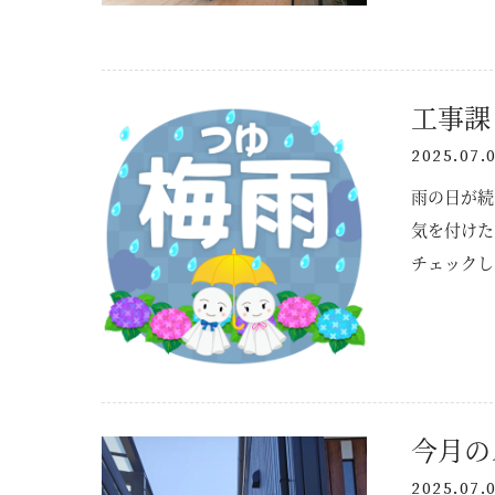
工事課
2025.07.
雨の日が続
気を付けた
チェックし
あったり、
ニュース
気とカビの
生してる場
イベント
ないように
KOUBOKU
対策 近年
今月の
トユがしっ
コンセプト
2025.07.
ます。 ま