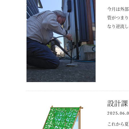
設計力
排水処理が
今月は外部
素材について
事で高額な
管がつまり
断熱工法
チェック項
なり逆流し
い。 経験
認すること
技術力
感じたらご
SDGsについて
設計課
2025.06.
これから夏