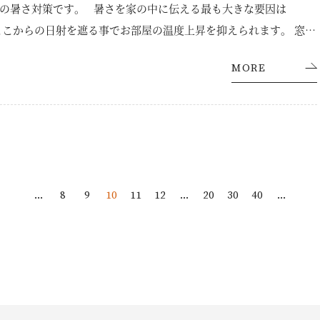
の暑さ対策です。 暑さを家の中に伝える最も大きな要因は
ここからの日射を遮る事でお部屋の温度上昇を抑えられます。 窓の
のカーテンやよしず、ターフなどを設置し、日射を遮ると効果的
MORE
ャッター付の窓ならシャッターを少し下しておくと日射を遮ること
。 まずは日中に日射を遮る事でお部屋の温度上昇を抑えることが
...
8
9
10
11
12
...
20
30
40
...