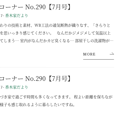
コーナー No.290【7月号】
-
香木家だより
07
わりの技術と素材、WB工法の通気断熱が織りなす、「さらりと
を思いっきり感じてください。 なんだかジメジメして気温以上
てしまう… 室内がなんだかカビ臭くなる… 部屋干しの洗濯物がな
ない… エアコンの力に頼るしかないのかな… 機械の換気システ
MORE
湿気を外に排出する機能があります。 それがWB工法×パッシブ
木の家 今回はその力を存分に体感していただけるモデルハウス見
いたします。 ご興味のある方は是非ご参加下さい。 詳細は下記
コーナー No.290【7月号】
たはクリック↓ 【梅雨限定】さらりとした空気を体感する“爽
ハウス見学会
-
香木家だより
07
づき家で過ごす時間も多くなってきます。 程よい距離を保ちなが
様子も感じ取れるように暮らしたいですね。