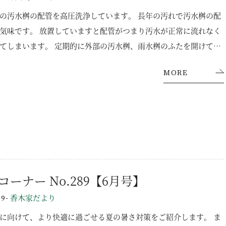
モデルハウス（KOUBOX）
出来ず溢れてくることもあります。 最近、訪問業者による点検工
の汚水桝の配管を高圧洗浄しています。 長年の汚れで汚水桝の配
金額を請求される事例がありますのでご注意ください。 上記の
気味です。 放置していますと配管がつまり汚水が正常に流れなく
香木家通信
目で気になる項目がございましたら『香木家』にご連絡くださ
てしまいます。 定期的に外部の汚水桝、雨水桝のふたを開けて確
お客様の声
豊富なスタッフがお伺いいたします。
をお勧めします。 ｷｯﾁﾝ、洗面台、ﾄｲﾚ、お風呂等排水時に異常を
MORE
連絡ください。
お問い合わせ・資料請求
コーナー No.289【6月号】
-
香木家だより
09
に向けて、より快適に過ごせる夏の暑さ対策をご紹介します。 ま