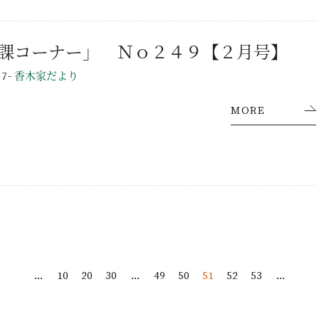
課コーナー」 Ｎｏ２４９【２月号】
お問い合わせ・資料請求
-
香木家だより
17
MORE
...
10
20
30
...
49
50
51
52
53
...