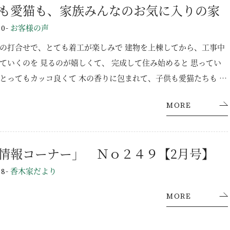
も愛猫も、家族みんなのお気に入りの家
-
お客様の声
10
の打合せで、とても着工が楽しみで 建物を上棟してから、工事中
施工事例
ていくのを 見るのが嬉しくて、 完成して住み始めると 思ってい
とってもカッコ良くて 木の香りに包まれて、子供も愛猫たちも 家
ラインナップ
とても快適に暮らしています。 （姫路市 Ｔ様）
MORE
YAの家づくり
オーダーメイド住宅
セレクトオーダー住宅
情報コーナー」 Ｎｏ２４９【2月号】
モデルハウス（KOUBOX）
-
香木家だより
18
香木家通信
MORE
お客様の声