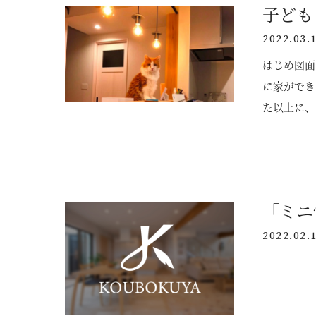
子ども
2022.03.
はじめ図面
ニュース
に家ができ
た以上に、
イベント
族みんな、
KOUBOKU
コンセプト
「ミニ
設計力
素材について
2022.02.
断熱工法
技術力
SDGsについて