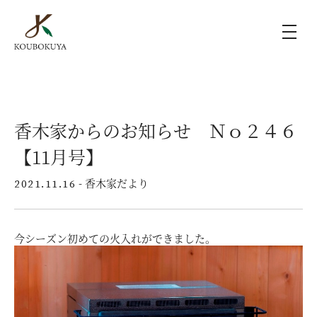
KOUBOKUYAの家づくり
香木家からのお知らせ Ｎｏ２４６
施工事例
【11月号】
ラインナップ
- 香木家だより
2021.11.16
モデルハウス（KOUBOX）
今シーズン初めての火入れができました。
香木家通信