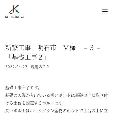
KOUBOKUYAの家づくり
新築工事 明石市 Ｍ様 －３－
施工事例
「基礎工事２」
ラインナップ
- 現場のこと
2022.04.27
モデルハウス（KOUBOX）
基礎工事完了です。
基礎の天端から出ている短いボルトは基礎の上に取り付
香木家通信
ける土台を固定するボルトです。
長いボルトはホールダウン金物のボルトで土台の上に立