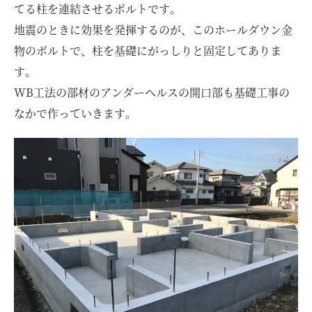
お客様の声
てる柱を連結させるボルトです。
地震のときに効果を発揮するのが、このホールダウン金
ムービー
物のボルトで、柱を基礎にがっしりと固定してありま
す。
WB工法の部材のアンダーヘルスの開口部も基礎工事の
リノベーション
なかで作っていきます。
ペレットストーブ
よくある質問
会社情報
イベント
ニュース
採用情報