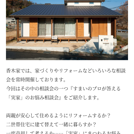
お客様の声
ムービー
リノベーション
ペレットストーブ
香木家では、家づくりやリフォームなどいろいろな相談
会を常時開催しております。
よくある質問
今回はその中の相談会の一つ『すまいのプロが答える
「実家」のお悩み相談会』をご紹介します。
会社情報
両親が安心して住めるようにリフォームするか？
イベント
ニュース
採用情報
二世帯住宅に建て替えて一緒に暮らすか？
一度売却して考えるか……「実家」にまつわるお悩み