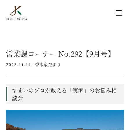
KOUBOKUYAの家づくり
営業課コーナー No.292【9月号】
施工事例
- 香木家だより
2025.11.11
ラインナップ
すまいのプロが教える「実家」のお悩み相
モデルハウス（KOUBOX）
談会
香木家通信