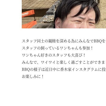
ニュース
イベント
KOUBOKU
スタッフ同士の親睦を深める為にみんなでBBQ
コンセプト
スタッフの飼っているワンちゃんも参加！
設計力
ワンちゃん好きのスタッフも大喜び！
素材について
みんなで、ワイワイと楽しく過ごすことができま
断熱工法
BBQの様子は近日中に香木家インスタグラムに
お楽しみに！
技術力
SDGsについて