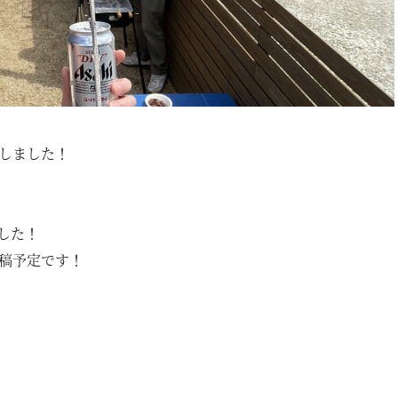
施工事例
ラインナップ
YAの家づくり
オーダーメイド住宅
セレクトオーダー住宅
をしました！
モデルハウス（KOUBOX）
した！
香木家通信
投稿予定です！
お客様の声