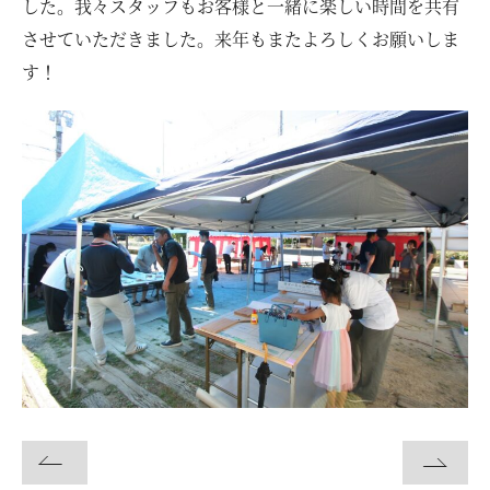
お客様の声
した。我々スタッフもお客様と一緒に楽しい時間を共有
させていただきました。来年もまたよろしくお願いしま
す！
ムービー
リノベーション
ペレットストーブ
よくある質問
会社情報
イベント
ニュース
採用情報