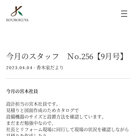
KOUBOKUYAの家づくり
今月のスタッフ Ｎo.256【9月号】
施工事例
- 香木家だより
2023.04.04
ラインナップ
今月の宮木社員
モデルハウス（KOUBOX）
設計担当の宮木社員です。
見積りと図面作成のためカタログで
香木家通信
設備機器のサイズと設置方法を確認しています。
まだまだ勉強中なので、
社長とリフォーム現場に同行して現場の状況を確認しながら
見積りを作成したり、