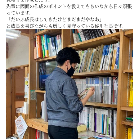
お客様の声
先輩に図面の作成のポイントを教えてもらいながら日々頑張
っています。
「だいぶ成長はしてきたけどまだまだやなあ」
ムービー
と成長を喜びながらも厳しく見守っている砂川社長です。
リノベーション
ペレットストーブ
よくある質問
会社情報
イベント
ニュース
採用情報