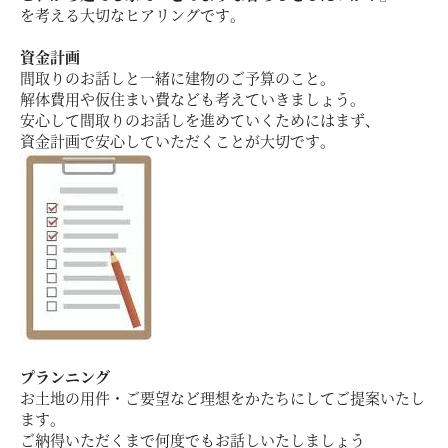
お客様の声
を考える大切なヒアリングです。
資金計画
ムービー
間取りのお話しと一緒に建物のご予算のこと。
解体費用や仮住まい費なども考えていきましょう。
安心して間取りのお話しを進めていくためにはまず、
リノベーション
資金計画で安心していただくことが大切です。
ペレットストーブ
よくある質問
会社情報
プランニング
お土地の用件・ご要望など理想をかたちにしてご提案いたし
イベント
ニュース
採用情報
ます。
ご納得いただくまで何度でもお話しいたしましょう