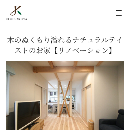
KOUBOKUYAの家づくり
木のぬくもり溢れるナチュラルテイ
ストのお家【リノベーション】
施工事例
ラインナップ
モデルハウス（KOUBOX）
香木家通信