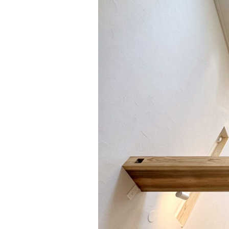
断熱工法
技術力
SDGsについて