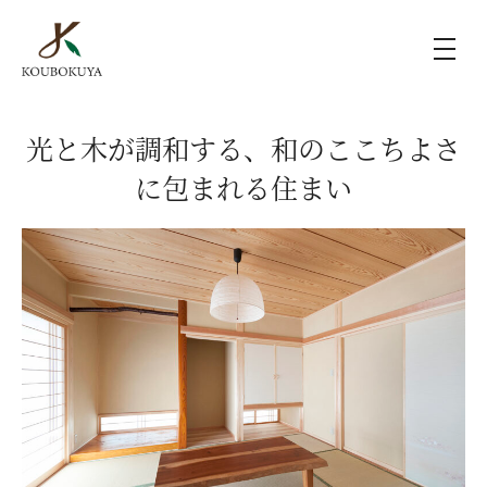
KOUBOKUYAの家づくり
光と木が調和する、和のここちよさ
に包まれる住まい
施工事例
ラインナップ
モデルハウス（KOUBOX）
香木家通信