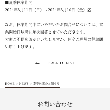
お客様の声
■夏季休業期間
2024年8月11日（日）～2024年8月16日（金）迄
ムービー
なお、休業期間中にいただいたお問合せについては、営
業開始日以降に順次回答させていただきます。
リノベーション
大変ご不便をおかけいたしますが、何卒ご理解の程お願
い申し上げます。
ペレットストーブ
BACK TO LIST
よくある質問
会社情報
HOME
NEWS
夏季休業のお知らせ
イベント
ニュース
採用情報
お問い合わせ