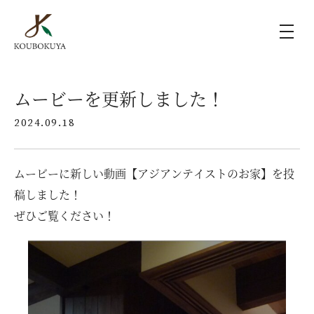
KOUBOKUYAの家づくり
ムービーを更新しました！
2024.09.18
施工事例
ムービーに新しい動画【アジアンテイストのお家】を投
ラインナップ
稿しました！
ぜひご覧ください！
モデルハウス（KOUBOX）
香木家通信