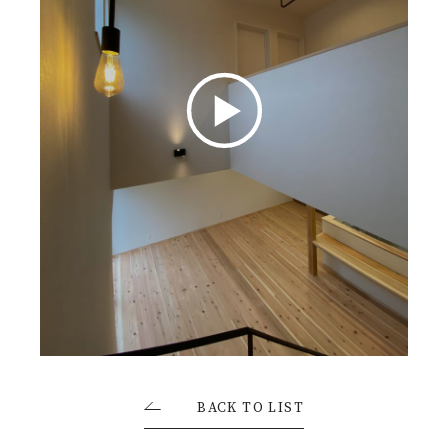
お客様の声
ムービー
リノベーション
ペレットストーブ
よくある質問
会社情報
イベント
ニュース
採用情報
BACK TO LIST