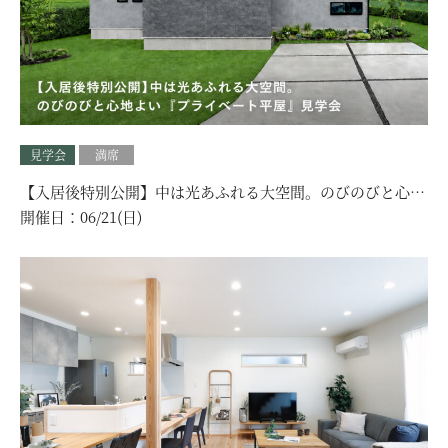
見学会
満席
【入居後特別公開】中は光あふれる大空間。のびのびと心地
よい『プライベート平屋』見学会｜加古郡
開催日：
06/21(日)