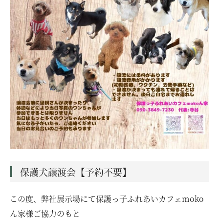
お客様の声
ムービー
リノベーション
ペレットストーブ
よくある質問
会社情報
保護犬譲渡会【予約不要】
この度、弊社展示場にて保護っ子ふれあいカフェmoko
イベント
ニュース
採用情報
ん家様ご協力のもと