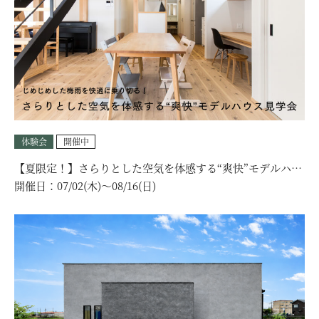
体験会
開催中
【夏限定！】さらりとした空気を体感する“爽快”モデルハウ
ス見学会｜選べる見学コース！
開催日：
07/02(木)〜08/16(日)