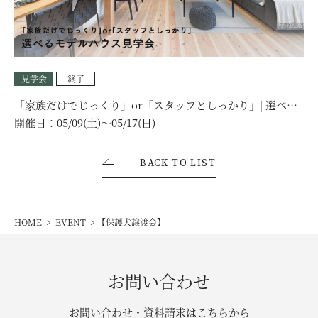
見学会
終了
「家族だけでじっくり」or「スタッフとしっかり」| 選べる
モデルハウス見学会
開催日：
05/09(土)〜05/17(日)
BACK TO LIST
HOME
EVENT
【保護犬譲渡会】
お問い合わせ
お問い合わせ・資料請求は
こちら
から