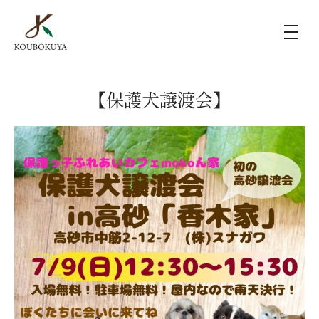
KOUBOKUYAの家づくり
【保護犬譲渡会】
施工事例
ラインナップ
モデルハウス（KOUBOX）
香木家通信