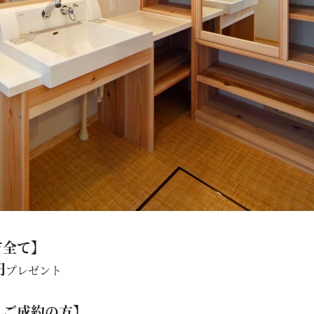
方全て】
円
プレゼント
、ご成約の方】