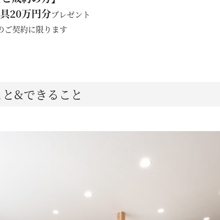
具20万円分
プレゼント
のご契約に限ります
こと&できること