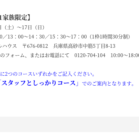
1家族限定】
9日（土）〜17日（日）
0／13：00〜14：30／15：30〜17：00（1枠1時間30分制）
ハウス 〒676-0812 兵庫県高砂市中筋5丁目8-13
ォーム、またはお電話にて 0120-704-104 10:00〜18:
施工事例
に2つのコースいずれかをご記入ください。
「スタッフとしっかりコース」
でのご案内となります。
ラインナップ
YAの家づくり
オーダーメイド住宅
セレクトオーダー住宅
】
モデルハウス（KOUBOX）