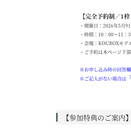
【完全予約制／1枠
・開催日：2026年5月
・時間：10：00〜11：3
・会場：KOUBOXモデル
・ご予約は本ページ下部のフ
ニュース
※お申し込み時の回答欄
※ご記入がない場合は
イベント
KOUBOKU
コンセプト
【参加特典のご案内
設計力
素材について