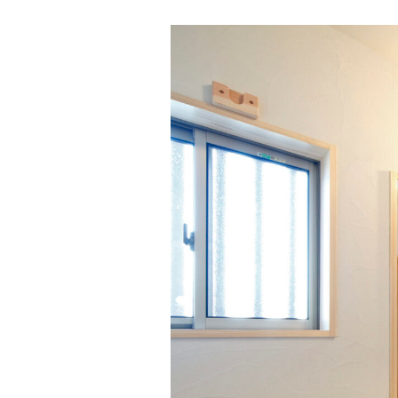
断熱工法
技術力
SDGsについて