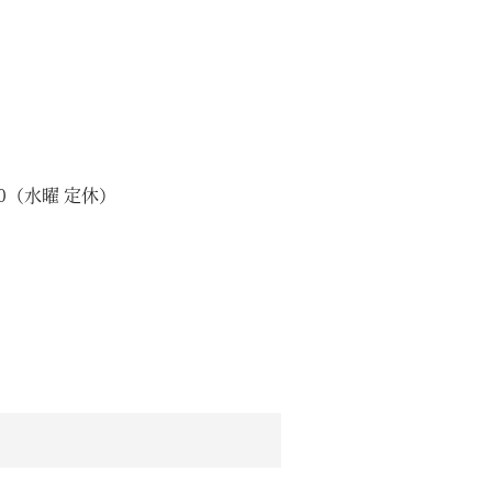
00（水曜 定休）
ムービー
リノベーション
ペレットストーブ
よくある質問
会社情報