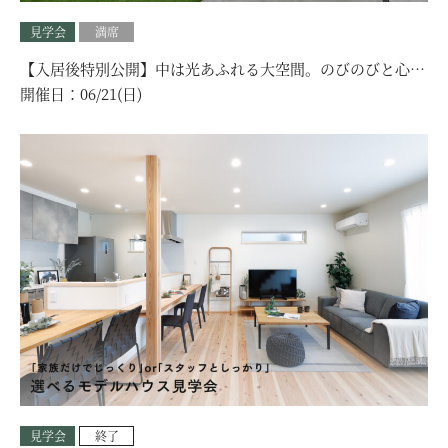
見学会
満席
【入居後特別公開】中は光あふれる大空間。のびのびと心地
よい『プライベート平屋』見学会｜加古郡
開催日：
06/21(日)
見学会
終了