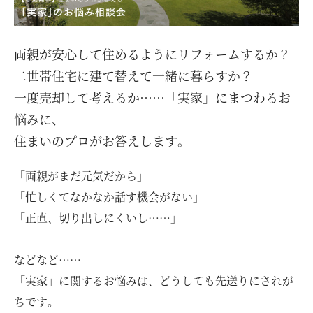
お客様の声
ムービー
両親が安心して住めるようにリフォームするか？
二世帯住宅に建て替えて一緒に暮らすか？
リノベーション
一度売却して考えるか……「実家」にまつわるお
悩みに、
住まいのプロがお答えします。
ペレットストーブ
「両親がまだ元気だから」
よくある質問
「忙しくてなかなか話す機会がない」
「正直、切り出しにくいし……」
会社情報
などなど……
「実家」に関するお悩みは、どうしても先送りにされが
イベント
ニュース
採用情報
ちです。