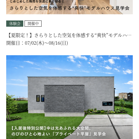
体験会
開催中
【夏限定！】さらりとした空気を体感する“爽快”モデルハウ
ス見学会｜選べる見学コース！
開催日：
07/02(木)〜08/16(日)