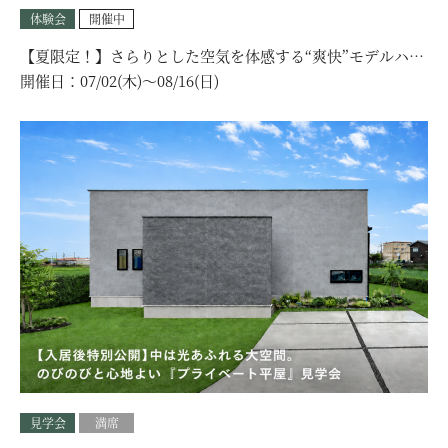
体験会
開催中
【夏限定！】さらりとした空気を体感する“爽快”モデルハウ
ス見学会｜選べる見学コース！
開催日：
07/02(木)〜08/16(日)
見学会
満席