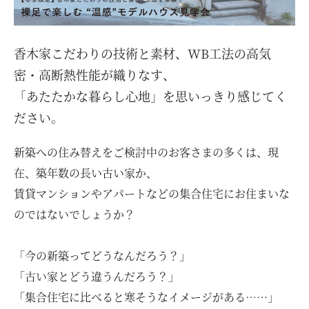
お客様の声
ムービー
香木家こだわりの技術と素材、WB工法の高気
密・高断熱性能が織りなす、
リノベーション
「あたたかな暮らし心地」を思いっきり感じてく
ださい。
ペレットストーブ
新築への住み替えをご検討中のお客さまの多くは、現
在、築年数の長い古い家か、
よくある質問
賃貸マンションやアパートなどの集合住宅にお住まいな
のではないでしょうか？
会社情報
「今の新築ってどうなんだろう？」
「古い家とどう違うんだろう？」
イベント
ニュース
採用情報
「集合住宅に比べると寒そうなイメージがある……」