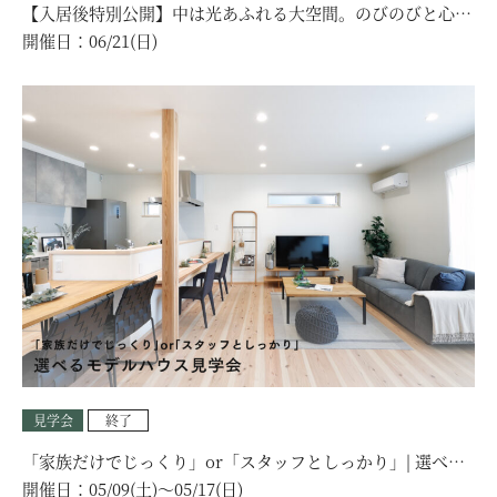
【入居後特別公開】中は光あふれる大空間。のびのびと心地
よい『プライベート平屋』見学会｜加古郡
開催日：
06/21(日)
見学会
終了
「家族だけでじっくり」or「スタッフとしっかり」| 選べる
モデルハウス見学会
開催日：
05/09(土)〜05/17(日)