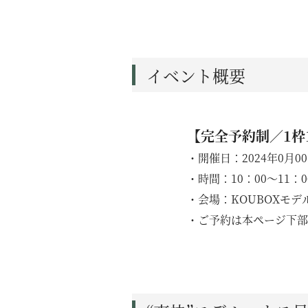
イベント概要
【完全予約制／1枠
・開催日：2024年0月0
ニュース
・時間：10：00〜11：0
イベント
・会場：KOUBOXモデル
・ご予約は本ページ下部のフ
KOUBOKU
コンセプト
設計力
素材について