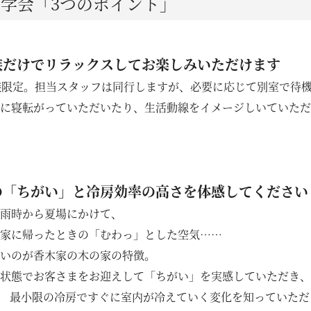
見学会「3つのポイント」
香木家通信
お客様の声
族だけでリラックスしてお楽しみいただけます
族限定。担当スタッフは同行しますが、必要に応じて別室で待
に寝転がっていただいたり、生活動線をイメージしいていただ
お問い合わせ・資料請求
の「ちがい」と冷房効率の高さを体感してください
雨時から夏場にかけて、
家に帰ったときの「むわっ」とした空気……
いのが香木家の木の家の特徴。
状態でお客さまをお迎えして「ちがい」を実感していただき、
! 最小限の冷房ですぐに室内が冷えていく変化を知っていただ