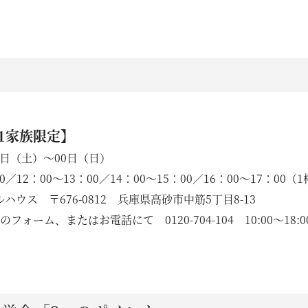
1家族限定】
0日（土）〜00日（日）
施工事例
0／12：00〜13：00／14：00〜15：00／16：00〜17：00（
ラインナップ
ハウス 〒676-0812 兵庫県高砂市中筋5丁目8-13
ォーム、またはお電話にて 0120-704-104 10:00〜18:
YAの家づくり
オーダーメイド住宅
セレクトオーダー住宅
モデルハウス（KOUBOX）