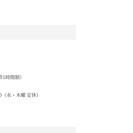
ムービー
1枠1時間制）
リノベーション
00（水・木曜 定休）
ペレットストーブ
よくある質問
会社情報