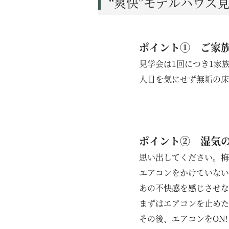
“爽快”モデルハウス
断熱工法
技術力
ポイント① ご家
SDGsについて
見学会は1回につき1家
人目を気にせず無垢の床
ポイント② 湿気
思い出してください。梅
エアコンをかけていない
あの不快感を感じさせな
まずはエアコンを止めた
その後、エアコンをON